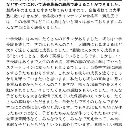
などすべてにおいて過去最高の結果で終えることができました。
創業
4
年のまだまだ小さな塾でありますので、合格者数では大手
塾に敵いませんが、合格校のラインナップや合格率・満足度で
は、この地域ではどこにも負けないと我々は思っております。み
んな本当に良く頑張りました。
中学受験には本当にたくさんのドラマがありました。彼らは中学
受験を通して、学力はもちろんのこと、人間的にも見違えるほど
大きく逞しく立派に成長しました。“受験は人を大きく成長させ
る”ということを、改めて実感しているところです。しかし、中
学受験はあくまで人生の通過点、将来の志の実現に向けてやっと
スタートラインに立ったとも言えるでしょう。当塾中学部に継続
をする子たちもおりますが、これからも彼らの成長を近くでしっ
かり見守っていきたいと思います。私たちも彼らの直向きに努力
を重ねる姿からたくさんのことを学び、様々な場面で心を大きく
動かされました。そしてたくさんの感動をもらいました。そんな
子どもたちを大きな愛情で支えていた保護者の方々からも、たく
さんの感動をいただきました。自分たちで言うのもなんですが、
本当にこの塾は良い塾だと思います。でもそれは私たちだけが作
ったものではなく、子どもたちみんなが作ってくれたものです。
先輩後輩関係なく、みんな仲良く、みんなで支え合って、本当に
素敵な子どもたちだなといつも感心しています。素晴らしい同志