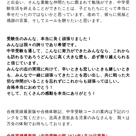
と出会い、そんな素敵な仲間たちに囲まれて勉強ができ、中学受
験生活を終えることができたことは、子どもたちにとって本当に
幸せだったのではないかと思っています。改めて、彼らに祝福と
感謝の言葉、そしてエールを贈りたいと思います。
受験生のみんな、本当に良く頑張りました！
みんなは我々の誇りであり希望です。
中学受験を通して、こんなに努力ができたみんななら、これから
も訪れるであろうどんなに高く大きな壁も、必ず乗り越えられる
と信じています。
みんなの志の実現に向けて、辛いときも悲しいときも嬉しいとき
も、みんなで一緒に頑張ってきたことを思い出し、共に戦った大
切な仲間がいることを忘れずにこれからも頑張ってほしい。
合格本当におめでとう！
そして、たくさんの感動を本当にありがとう！
合格実績最新版や合格体験記、中学受験コースの案内は下記のリ
ンクをご覧ください。志高き意欲ある児童のみなさんを、我々は
万全の体制でお待ちしております。
合格実績最新版（中学受験の部 2024年1月29日更新）