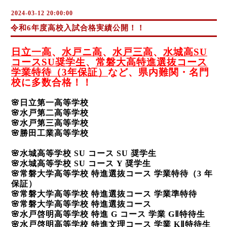
2024-03-12 20:00:00
令和6年度高校入試合格実績公開！！
日立一高
、
水戸ニ高
、
水戸三高
、
水城高
SU
コース
SU
奨学生
、
常磐大高特進選抜コース
学業特待（
3
年保証）
など、県内難関・名門
校に多数合格！！
🌸
日立第一高等学校
🌸
水戸第二高等学校
🌸
水戸第三高等学校
🌸
勝田工業高等学校
🌸
水城高等学校
SU
コース
SU
奨学生
🌸
水城高等学校
SU
コース
Y
奨学生
🌸
常磐大学高等学校 特進選抜コース 学業特待（
3
年
保証）
🌸
常磐大学高等学校 特進選抜コース 学業準特待
🌸
常磐大学高等学校 特進選抜コース
🌸
水戸啓明高等学校 特進
G
コース 学業
GⅡ
特待生
🌸
水戸啓明高等学校 特進文理コース 学業
KⅡ
特待生