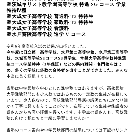
🌸
茨城キリスト教学園高等学校 特進
SG
コース 学業
特待
Ⅳ
種
🌸
大成女子高等学校 普通科
T3
特待生
🌸
大成女子高等学校 家政科
T3
特待生
🌸
大成女子高等学校 看護科
🌸
水戸葵陵高等学校 進学
V
コース
令和
6
年度高校入試の結果が出揃いました。
今年度は
日立第一高等学校、水戸第ニ高等学校、水戸第三高等学
校、水城高等学校
SU
コース
SU
奨学生、常磐大学高等学校特進選
抜コース学業特待（
3
年保証）などの県内難関・名門校をはじ
め、多くの学校に多数の合格者を出すことができました。
みんな
本当に良く頑張りました。
当塾は中学受験を中心とした進学塾ではありますが、高校受験・
大学受験部門にも少人数ではあるものの一定数の生徒が在籍して
います。少人数なので、高校受験部門専属の講師たちにかなり細
かく丁寧に見てもらうことができ、在籍している生徒や保護者の
皆さんからも高い評価を得ています。中学生の皆さんも、高校受
験に向けて私たちと一緒に学習しませんか？
当塾のコース案内や中学受験部門の結果については下記のリンク