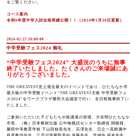
をご覧ください。
コース案内
令和6年度中学入試合格実績公開！！（2024年1月30日更新）
2024-02-25 20:00:00
中学受験フェス2024 御礼
“中学受験フェス2024” 大盛況のうちに無事
終了いたしました。たくさんのご来場誠にあ
りがとうございました。
THE GREATEST史上過去最大のイベントであり、ひたちなか市
最大級の中学受験イベント“THE GREATEST主催 中学受験フェ
ス2024”をワークプラザ勝田大会議室で行い、全日程無事終了い
たしました。
ご参加いただいた子どもたちや保護者の皆様、大谷明ひたちなか
市長、（株）日本教材出版 公中検模試センター取締役 関根様、
勝田中等教育学校 下山田校長先生、石澤先生、日立一高附属中
萩原教頭先生、江戸川学園取手中 遠藤先生、茨城中 岸本先生、