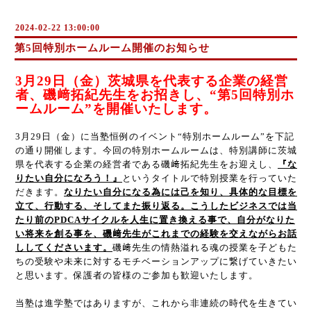
2024-02-22 13:00:00
第5回特別ホームルーム開催のお知らせ
3月29日（金）茨城県を代表する企業の経営
者、磯﨑拓紀先生をお招きし、“第5回特別ホ
ームルーム”を開催いたします。
3月29日（金）に当塾恒例のイベント“特別ホームルーム”を下記
の通り開催します。今回の特別ホームルームは、特別講師に茨城
県を代表する企業の経営者である磯﨑拓紀先生をお迎えし、
『な
りたい自分になろう！』
というタイトルで特別授業を行っていた
だきます。
なりたい自分になる為には己を知り、具体的な目標を
立て、行動する、そしてまた振り返る。こうしたビジネスでは当
たり前のPDCAサイクルを人生に置き換える事で、自分がなりた
い将来を創る事を、磯﨑先生がこれまでの経験を交えながらお話
ししてくださいます。
磯﨑先生の情熱溢れる魂の授業を子どもた
ちの受験や未来に対するモチベーションアップに繋げていきたい
と思います。保護者の皆様のご参加も歓迎いたします。
当塾は進学塾ではありますが、これから非連続の時代を生きてい