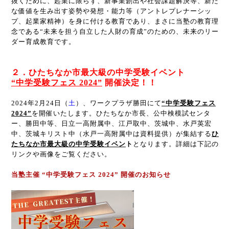
抜くために、起業に限らず、新事業創出や社会課題解決等、新た
な価値を生み出す姿勢や発想・能力等（アントレプレナーシッ
プ、起業家精神）を身に付ける教育であり、まさに当塾の教育理
念である“未来を担う自立した人財の育成”のための、未来のリー
ダー育成教育です。
２．ひたちなか市最大級の中学受験イベント
“中学受験フェス 2024”
開催決定！！
2024年2月24日（
土
）、ワークプラザ勝田にて
“中学受験フェス
2024”
を開催いたします。ひたちなか市長、公中検模試センタ
ー、勝田中等、日立一高附属中、江戸取中、茨城中、水戸英宏
中、茨城キリスト中（水戸一高附属中は資料提供）が集結する
ひ
たちなか市最大級の中学受験イベン
ト
となります。詳細は下記の
リンクや画像をご覧ください。
当塾主催 “中学受験フェス 2024” 開催のお知らせ