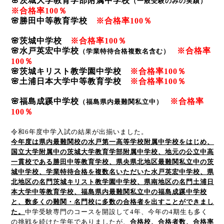
🌸茨城大学教育学部附属中学校
（一般受験のみの実績）
※合格率100％
🌸勝田中等教育学校
※合格率100％
🌸茨城中学校
※合格率100％
🌸水戸英宏中学校
※合格率
（学業特待合格複数名含む）
100％
🌸茨城キリスト教学園中学校
※合格率100％
🌸土浦日本大学中等教育学校
※合格率100％
🌸福島成蹊中学校
※合格率
（福島県内最難関私立中）
100％
令和
6
年度中学入試の結果が出揃いました。
今年度は県内最難関校の水戸第一高等学校附属中学校をはじめ、
国立大学附属中の茨城大学教育学部附属中学校、地元の公立中高
一貫校である勝田中等教育学校、県央県北地区最難関私立中の茨
城中学校、学業特待合格を複数名いただいた水戸英宏中学校、県
北地区の名門茨城キリスト教学園中学校、県南地区の名門土浦日
本大学中等教育学校、福島県内最難関私立中の福島成蹊中学校
と、数多くの難関・名門校に多数の合格者を出すことができまし
た。
中学受験専門のコースを開設して
4
年、今年の
4
期生も多く
の挑戦を続けた学年でありましたが、
合格校、合格者数、合格率