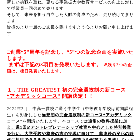
新しい挑戦を重ね、更なる事業拡大や教育サービスの向上に対し
て従業員一同努めて参ります
そして、未来を担う自立した人財の育成のため、走り続けて参り
ます
皆様のより一層のご支援を賜りますよう心よりお願い申し上げま
す
□創業“5”周年を記念し、“5”つの記念企画を実施いた
します。
まずは下記の3項目を発表いたします。
※残り2つの企
画は、後日発表いたします。
１．THE GREATEST 初の完全選抜制の新コース
“アカデミックコース”
開講決定！！
2024年2月、中高一貫校に通う中学生（中等教育学校は前期課程
生）を対象にした
当塾初の完全選抜制の新コース“アカデミック
コース
”
を開講いたします。本コースでは
通常の教科授業に加
え、週
1
回
※
アントレプレナーシップ教育を中心とした特別授業
を行い、大学受験や将来の志の実現に向けて、非連続の変化の時
代に対応できる思考力や表現力、創造力や起業力を養成
していき