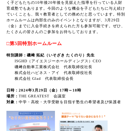
く子どもたちの
10
年後
20
年後を見据えた指導を行っている人財
育成塾でもあります。今回のような機会を子どもたちに与え続け
ていくことも、我々教育者としての務めだと思っています。特別
ホームルームは内部生のみのイベントとなりますが、3月29日
（金）までに入会手続きを終えられた方も参加可能です。ぜひ、
たくさんの皆さんのご参加をお待ちしております。
□第5回特別ホームルーム
特別講師：磯﨑 拓紀（いそざき たくのり）先生
ISGHD（アイエスジーホールディングス）CEO
磯﨑自動車工業株式会社 代表取締役社長
株式会社ハピネス・アイ 代表取締役社長
株式会社 Glad 代表取締役会長
日時：2024年3月29日（金）17時～18時
場所：
THE GREATEST 会議室
対象：
中学・高校・大学受験を目指す塾生の希望者及び保護者