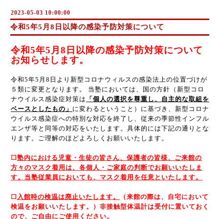
2023-05-03 10:00:00
令和5年5月8日以降の感染予防対策について
令和5年5月8日以降の感染予防対策について
お知らせします。
令和5年5⽉8⽇より新型コロナウィルスの感染法上の位置づけが
５類に変更となります。 当塾においては、国の方針（新型コロ
ナウイルス感染症対策は
「個人の選択を尊重し、自主的な取組を
ベースとしたもの」
に変わるということ）に基づき、新型コロナ
ウイルス感染症への特別な対応を終了し、従来の季節性インフル
エンザ等と同等の対応をいたします。具体的には下記の通りとな
ります。ご理解のほどよろしくお願いいたします。
☐
塾内における児童・生徒の皆さん、保護者の皆様、ご来館の
方々のマスク着用は、各個人・ご家庭の判断でお願いいたしま
す。当塾従業員においても、マスク着用を任意といたします。
☐
入館時の検温は廃止いたします。
（来館の際は、自宅において
検温をお願いいたします。）非接触型体温計は受付に置いておく
ので、ご自由にご使用ください。