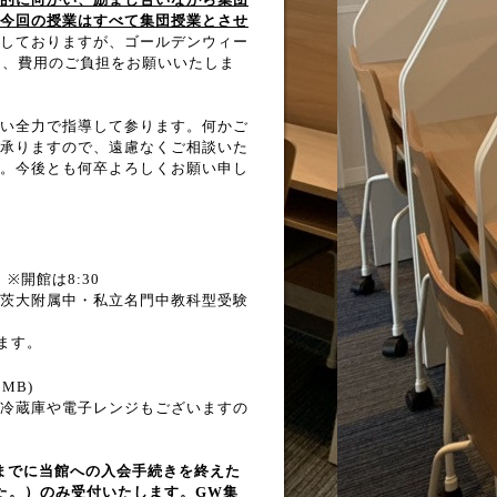
今回の授業はすべて集団授業とさせ
しておりますが、ゴールデンウィー
は、費用のご負担をお願いいたしま
い全力で指導して参ります。何かご
承りますので、遠慮なくご相談いた
。今後とも何卒よろしくお願い申し
0 ※開館は8:30
茨大附属中・私立名門中教科型受験
ます。
2MB)
冷蔵庫や電子レンジもございますの
までに当館への入会手続きを終えた
た。）のみ受付いたします。GW集