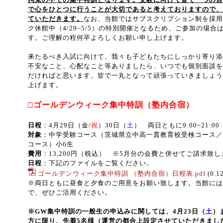
で心をひとつに行うことが大切であると考えておりますので、
ていただきます。
なお、当館ではサブスクリプション制を採用
ク休館中（
4/29~5/5
）の特別開催となるため、ご参加の場合
す。ご理解の程何卒よろしくお願い申し上げます。
来たるべき入試に向けて、我々も子どもたちにしっかり寄り添
不安なこと、心配なこと等ありましたら、いつでも個別面談を
だければと思います。皆で一丸となって頑張っていきましょう
上げます。
□ゴールデンウィーク集中特訓（塾内合宿）
日程
：
4
月
29
日（金
/
祝
）
30
日（
土
） 両日ともに
9:00~21:0
対象
：中学受験コース（茨城県立中高一貫教育校受検コース／
コース）小6生
費用
：
13,200
円（税込） ※
5
月分の会費と併せてご請求致し
日程
：下記のファイルをご覧ください。
ゴールデンウィーク集中特訓 （塾内合宿）日程表.pdf
(0.1
※両日ともに昼食と夕食のご用意をお願い致します。当館には
で、ぜひご活用ください。
※GW集中特訓の一般生の申込みに関しては、4月23日（
土
）
方に限り、先着5名様（運営の都合上設定させていただきまし