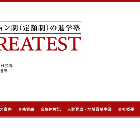
受検指導
指導
ス案内
合格実績
合格体験記
人財育成・地域貢献事業
会社概要