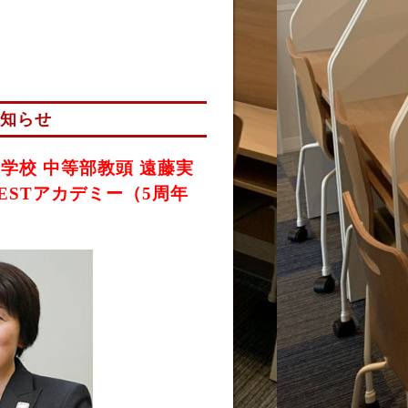
お知らせ
学校 中等部教頭 遠藤実
TESTアカデミー（5周年