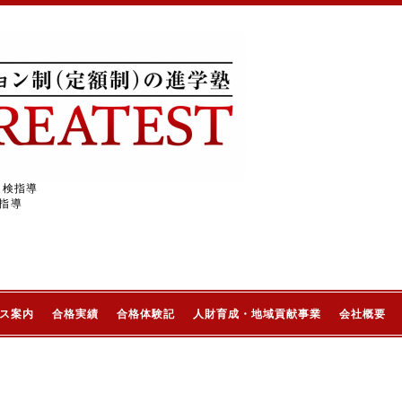
受検指導
指導
ス案内
合格実績
合格体験記
人財育成・地域貢献事業
会社概要