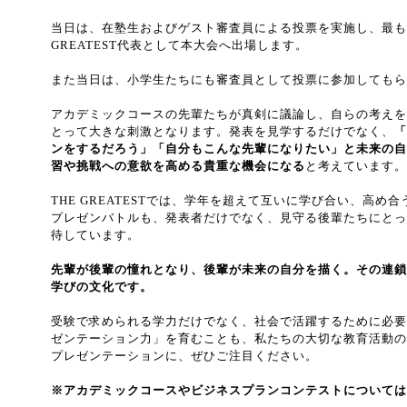
当日は、在塾生およびゲスト審査員による投票を実施し、最も
GREATEST代表として本大会へ出場します。
また当日は、小学生たちにも審査員として投票に参加してもら
アカデミックコースの先輩たちが真剣に議論し、自らの考えを
とって大きな刺激となります。発表を見学するだけでなく、
「
ンをするだろう」「自分もこんな先輩になりたい」と未来の自
習や挑戦への意欲を高める貴重な機会になる
と考えています。
THE GREATESTでは、学年を超えて互いに学び合い、高
プレゼンバトルも、発表者だけでなく、見守る後輩たちにとっ
待しています。
先輩が後輩の憧れとなり、後輩が未来の自分を描く。その連鎖こそ
学びの文化です。
受験で求められる学力だけでなく、社会で活躍するために必要
ゼンテーション力」を育むことも、私たちの大切な教育活動の
プレゼンテーションに、ぜひご注目ください。
※アカデミックコースやビジネスプランコンテストについては