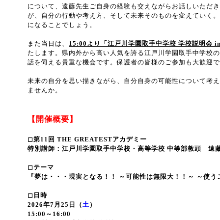
について、遠藤先生ご自身の経験も交えながらお話しいただき
が、自分の行動や考え方、そして未来そのものを変えていく。
になることでしょう。
また当日は、
15:00より「江戸川学園取手中学校 学校説明会 in
たします。県内外から高い人気を誇る江戸川学園取手中学校の
話を伺える貴重な機会です。保護者の皆様のご参加も大歓迎で
未来の自分を思い描きながら、自分自身の可能性について考え
ませんか。
【開催概要】
◻︎第11回 THE GREATESTアカデミー
特別講師：江戸川学園取手中学校・高等学校 中等部教頭 遠
◻︎テーマ
『夢は・・・現実となる！！ ～可能性は無限大！！～ ～使う
◻︎日時
2026年7月25日（
土
）
15:00～16:00