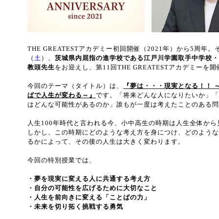
THE GREATESTアカデミー初回開催（2021年）から5周年
（
土
）、
茨城県内屈指の進学校である江戸川学園取手中学校・
教頭先生
をお迎えし、第11回THE GREATESTアカデミーを
今回のテーマ（タイトル）は、
『夢は・・・現実となる！！ 
ばで人生が変わる～』
です。「将来どんな人になりたいか」「
はどんな可能性があるのか」誰もが一度は考えたことのある問
人生100年時代と言われる今、小中高生の時期は人生全体か
しかし、この時期にどのような考え方を身につけ、どのような
るかによって、その後の人生は大きく変わります。
今回の特別授業では、
・夢を現実に変える人に共通する考え方
・自分の可能性を広げるために大切なこと
・人生を前向きに変える「ことばの力」
・未来を切り拓く挑戦する勇気