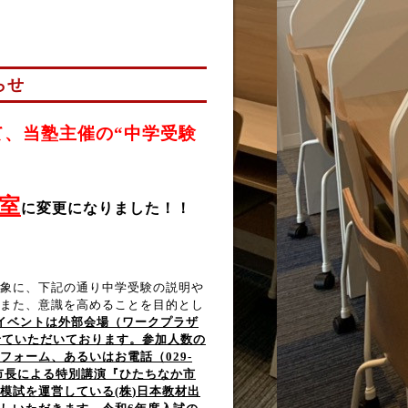
らせ
にて、当塾主催の“中学受験
室
に変更になりました！！
象に、下記の通り中学受験の説明や
また、意識を高めることを目的とし
イベントは外部会場（ワークプラザ
せていただいております。参加人数の
ォーム、あるいはお電話（029-
市長による特別講演『ひたちなか市
模試を運営している
(
株
)
日本教材出