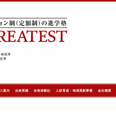
受検指導
指導
ス案内
合格実績
合格体験記
人財育成・地域貢献事業
会社概要