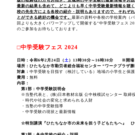
版の取締役の方もお招き、茨城県の中学受験の最新情報をお話
最新の結果も含めて、どこよりも早く中学受験最新情報を聴く
校の先生方による各校の紹介・説明もありますので、それぞれ
とができる絶好の機会です。
最新の資料や各校の学校案内（パ
回よりも大きくパワーアップして開催する“中学受験フェス 20
のご参加をお待ちしております。
□中学受験フェス 2024
日時：令和6年2月24日（
土
）13時30分～16時30分 ※開場
場所：ひたちなか市勤労者総合福祉センター “ワークプラザ勝田
対象：
中学受験を目指す（検討している）地域の小学生と保護者
費用：
無料
内容：
第1部：中学受験説明会
※当塾代表と、(株)日本教材出版 公中検模試センター 取締
・時代や社会の変化と求められる人財
・当塾の中学受験指導
・中学受験の現状と最新情報
☆特別講演『ひたちなか市の未来を担う子どもたちへ』 ひた
第2部：各中学校の紹介・説明