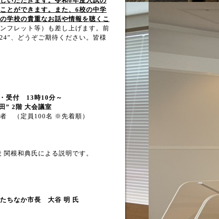
しいただきます。令和6年度入試の
ことができます。また、
6
校の中学
の学校の貴重なお話や情報を聴くこ
ンフレット等）も差し上げます。前
24”、どうぞご期待ください。皆様
・受付 13時10分～
” 2階 大会議室
 （定員100名 ※先着順）
役 関根和典氏による説明です。
ちなか市長 大谷 明 氏