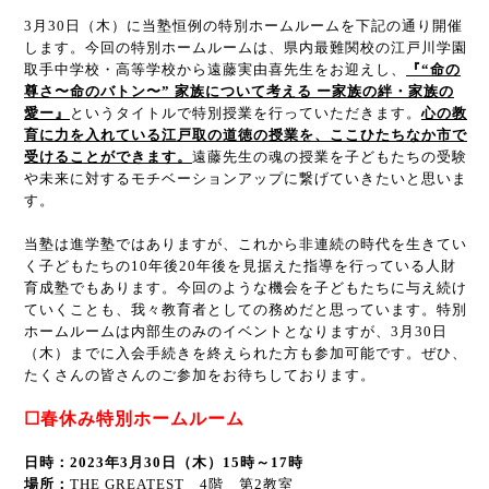
3
月
30
日（木）に当塾恒例の特別ホームルームを下記の通り開催
します。今回の特別ホームルームは、県内最難関校の江戸川学園
取手中学校・高等学校から遠藤実由喜先生をお迎えし、
『
“
命の
尊さ〜命のバトン〜” 家族について考える ー家族の絆・家族の
愛ー』
というタイトルで特別授業を行っていただきます。
心の教
育に力を入れている江戸取の道徳の授業を、ここひたちなか市で
受けることができます。
遠藤先生の魂の授業を子どもたちの受験
や未来に対するモチベーションアップに繋げていきたいと思いま
す。
当塾は進学塾ではありますが、これから非連続の時代を生きてい
く子どもたちの
10
年後
20
年後を見据えた指導を行っている人財
育成塾でもあります。今回のような機会を子どもたちに与え続け
ていくことも、我々教育者としての務めだと思っています。特別
ホームルームは内部生のみのイベントとなりますが、3月30日
（木）までに入会手続きを終えられた方も参加可能です。ぜひ、
たくさんの皆さんのご参加をお待ちしております。
☐春休み特別ホームルーム
日時：2023年3月30日（木）15時～17時
場所：
THE GREATEST 4階 第2教室