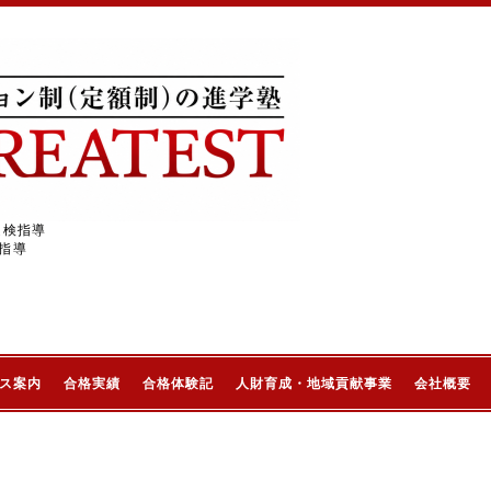
受検指導
指導
ス案内
合格実績
合格体験記
人財育成・地域貢献事業
会社概要