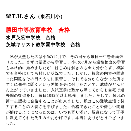
🌸T.H.さん
（東石川小）
勝田中等教育学校 合格
水戸英宏中学校 合格
茨城キリスト教学園中学校 合格
私が入塾したのは小
5
の
12
月で、その日から毎日一生懸命頑張
りました。まずは基礎から学習し、小
6
の
7
月から適性検査の学習
も本格的に始めましたが、はじめは解き方も全く分からず、模試
でも合格はとても難しい状況でした。しかし、授業の内容や間違
った問題をその日のうちに復習し、それでも分からなかった所は
すぐに先生に聞くという習慣を身に付けたことで、成績がどんど
ん上がっていきました。入試直前は塾から帰ってからも自宅で過
去問の復習をし、毎日
10
時間以上勉強しました。そして、憧れの
第一志望校に合格することが出来ました。私はこの受験生活で努
力することの大切さを学びました。合格できたことや難しい問題
が解けるようになったのは、いつも寄り添い、親身になって丁寧
に教えてくれた先生方のおかげです。本当にありがとうございま
した。