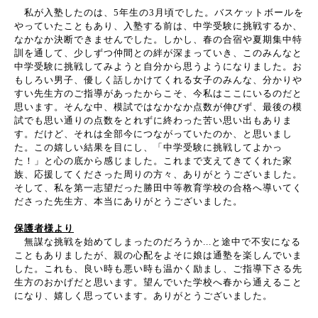
私が入塾したのは、5年生の3月頃でした。バスケットボールを
やっていたこともあり、入塾する前は、中学受験に挑戦するか、
なかなか決断できませんでした。しかし、春の合宿や夏期集中特
訓を通して、少しずつ仲間との絆が深まっていき、このみんなと
中学受験に挑戦してみようと自分から思うようになりました。お
もしろい男子、優しく話しかけてくれる女子のみんな、分かりや
すい先生方のご指導があったからこそ、今私はここにいるのだと
思います。そんな中、模試ではなかなか点数が伸びず、最後の模
試でも思い通りの点数をとれずに終わった苦い思い出もありま
す。だけど、それは全部今につながっていたのか、と思いまし
た。この嬉しい結果を目にし、「中学受験に挑戦してよかっ
た！」と心の底から感じました。これまで支えてきてくれた家
族、応援してくださった周りの方々、ありがとうございました。
そして、私を第一志望だった勝田中等教育学校の合格へ導いてく
ださった先生方、本当にありがとうございました。
保護者様より
無謀な挑戦を始めてしまったのだろうか...と途中で不安になる
こともありましたが、親の心配をよそに娘は通塾を楽しんでいま
した。これも、良い時も悪い時も温かく励まし、ご指導下さる先
生方のおかげだと思います。望んでいた学校へ春から通えること
になり、嬉しく思っています。ありがとうございました。