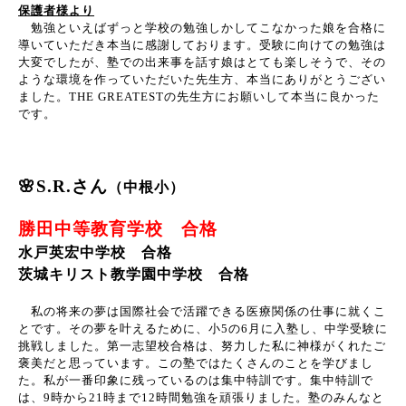
保護者様より
勉強といえばずっと学校の勉強しかしてこなかった娘を合格に
導いていただき本当に感謝しております。受験に向けての勉強は
大変でしたが、塾での出来事を話す娘はとても楽しそうで、その
ような環境を作っていただいた先生方、本当にありがとうござい
ました。
THE GREATEST
の先生方にお願いして本当に良かった
です。
🌸S.R.さん
（中根小）
勝田中等教育学校 合格
水戸英宏中学校 合格
茨城キリスト教学園中学校 合格
私の将来の夢は国際社会で活躍できる医療関係の仕事に就くこ
とです。その夢を叶えるために、小
5
の
6
月に入塾し、中学受験に
挑戦しました。第一志望校合格は、努力した私に神様がくれたご
褒美だと思っています。この塾ではたくさんのことを学びまし
た。私が一番印象に残っているのは集中特訓です。集中特訓で
は、
9
時から
21
時まで
12
時間勉強を頑張りました。塾のみんなと