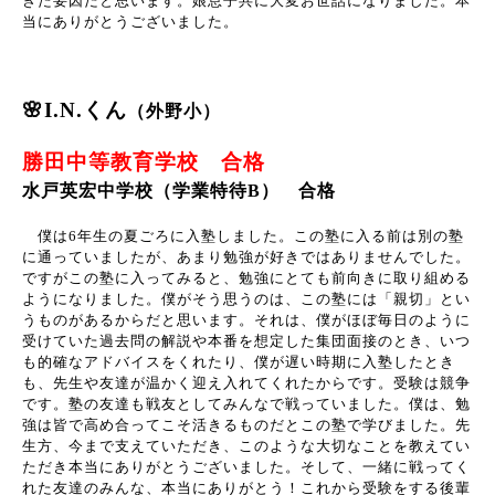
きた要因だと思います。娘息子共に大変お世話になりました。本
当にありがとうございました。
🌸I.N.くん
（外野小）
勝田中等教育学校 合格
水戸英宏中学校（学業特待B） 合格
僕は
6
年生の夏ごろに入塾しました。この塾に入る前は別の塾
に通っていましたが、あまり勉強が好きではありませんでした。
ですがこの塾に入ってみると、勉強にとても前向きに取り組める
ようになりました。僕がそう思うのは、この塾には「親切」とい
うものがあるからだと思います。それは、僕がほぼ毎日のように
受けていた過去問の解説や本番を想定した集団面接のとき、いつ
も的確なアドバイスをくれたり、僕が遅い時期に入塾したとき
も、先生や友達が温かく迎え入れてくれたからです。受験は競争
です。塾の友達も戦友としてみんなで戦っていました。僕は、勉
強は皆で高め合ってこそ活きるものだとこの塾で学びました。先
生方、今まで支えていただき、このような大切なことを教えてい
ただき本当にありがとうございました。そして、一緒に戦ってく
れた友達のみんな、本当にありがとう！これから受験をする後輩