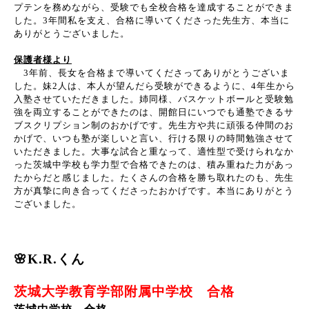
プテンを務めながら、受験でも全校合格を達成することができま
した。
3
年間私を支え、合格に導いてくださった先生方、本当に
ありがとうございました。
保護者様より
3
年前、長女を合格まで導いてくださってありがとうございま
した。妹
2
人は、本人が望んだら受験ができるように、
4
年生から
入塾させていただきました。姉同様、バスケットボールと受験勉
強を両立することができたのは、開館日にいつでも通塾できるサ
ブスクリプション制のおかげです。先生方や共に頑張る仲間のお
かげで、いつも塾が楽しいと言い、行ける限りの時間勉強させて
いただきました。大事な試合と重なって、適性型で受けられなか
った茨城中学校も学力型で合格できたのは、積み重ねた力があっ
たからだと感じました。たくさんの合格を勝ち取れたのも、先生
方が真摯に向き合ってくださったおかげです。本当にありがとう
ございました。
🌸K.R.くん
茨城大学教育学部附属中学校 合格