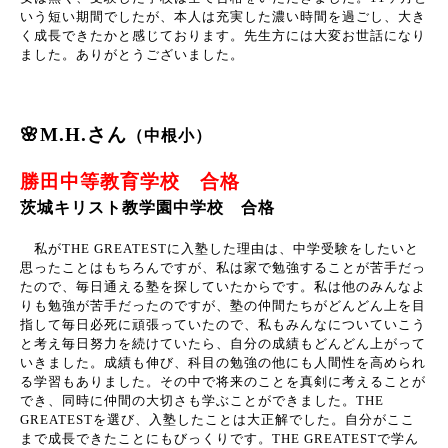
いう短い期間でしたが、本人は充実した濃い時間を過ごし、大き
く成長できたかと感じております。先生方には大変お世話になり
ました。ありがとうございました。
🌸M.H.さん
（中根小）
勝田中等教育学校 合格
茨城キリスト教学園中学校 合格
私が
THE GREATEST
に入塾した理由は、中学受験をしたいと
思ったことはもちろんですが、私は家で勉強することが苦手だっ
たので、毎日通える塾を探していたからです。私は他のみんなよ
りも勉強が苦手だったのですが、塾の仲間たちがどんどん上を目
指して毎日必死に頑張っていたので、私もみんなについていこう
と考え毎日努力を続けていたら、自分の成績もどんどん上がって
いきました。成績も伸び、科目の勉強の他にも人間性を高められ
る学習もありました。その中で将来のことを真剣に考えることが
でき、同時に仲間の大切さも学ぶことができました。
THE
GREATEST
を選び、入塾したことは大正解でした。自分がここ
まで成長できたことにもびっくりです。
THE GREATEST
で学ん