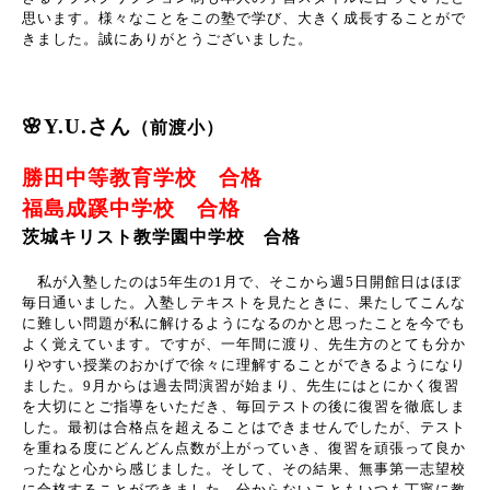
思います。様々なことをこの塾で学び、大きく成長することがで
きました。誠にありがとうございました。
🌸Y.U.さん
（前渡小）
勝田中等教育学校 合格
福島成蹊中学校 合格
茨城キリスト教学園中学校 合格
私が入塾したのは
5
年生の
1
月で、そこから週
5
日開館日はほぼ
毎日通いました。入塾しテキストを見たときに、果たしてこんな
に難しい問題が私に解けるようになるのかと思ったことを今でも
よく覚えています。ですが、一年間に渡り、先生方のとても分か
りやすい授業のおかげで徐々に理解することができるようになり
ました。
9
月からは過去問演習が始まり、先生にはとにかく復習
を大切にとご指導をいただき、毎回テストの後に復習を徹底しま
した。最初は合格点を超えることはできませんでしたが、テスト
を重ねる度にどんどん点数が上がっていき、復習を頑張って良か
ったなと心から感じました。そして、その結果、無事第一志望校
に合格することができました。分からないこともいつも丁寧に教