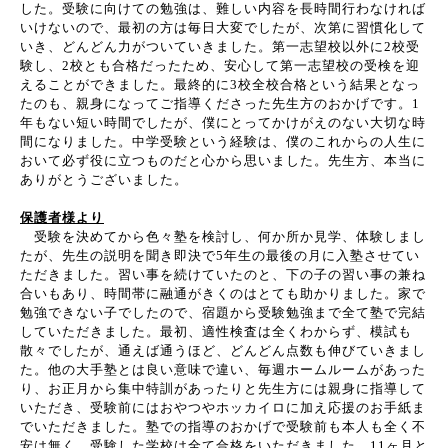
した。受験に向けての勉強は、難しい内容を長時間行わなければ
いけないので、最初の方は毎日大変でしたが、次第に習慣化して
いき、どんどん力がついていきました。第一志望校以外に
2
校受
験し、
2
校とも合格だったため、安心して第一志望校の受検を迎
えることができました。最終的に
3
校全校合格という結果となっ
たのも、親身になってご指導くださった先生方のおかげです。
1
年もない短い時間でしたが、僕にとってかけがえのない大切な時
間になりました。中学受験という経験は、僕のこれからの人生に
おいて必ず役に立つものだと心から思いました。先生方、本当に
ありがとうございました。
保護者様より
受験を決めてから色々塾を検討し、何か所か見学、体験しまし
たが、先生の説明を聞き即決で
5
年生の最後の月に入塾させてい
ただきました。習い事を続けていたのと、下の子の習い事の兼ね
合いもあり、時間帯に融通がきくのはとても助かりました。家で
勉強できない子でしたので、宿題から受験勉強まで全て塾で完結
していただきました。最初、適性検査は全くわからず、模試も
散々でしたが、通えば通うほど、どんどん点数も伸びていきまし
た。他の大手塾とは良い意味で違い、毎週ホームルームがあった
り、お正月から集中特訓があったりと先生方には親身に指導して
いただき、受験前にはおやつやホッカイロに加え応援のお手紙ま
でいただきました。塾での指導のおかげで受験前も本人も全く不
安は無く、受験した学校は全て合格をいただきました。
11
ヶ月と