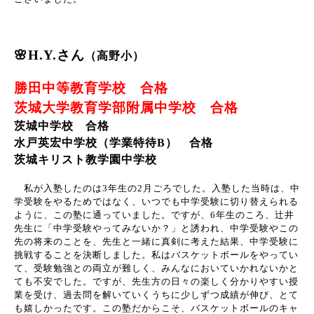
🌸H.Y.さん
（高野小）
勝田中等教育学校 合格
茨城大学教育学部附属中学校 合格
茨城中学校 合格
水戸英宏中学校（学業特待B） 合格
茨城キリスト教学園中学校
私が入塾したのは
3
年生の
2
月ごろでした。入塾した当時は、中
学受験をやるためではなく、いつでも中学受験に切り替えられる
ように、この塾に通っていました。ですが、
6
年生のころ、辻井
先生に「中学受験やってみないか？」と誘われ、中学受験やこの
先の将来のことを、先生と一緒に真剣に考えた結果、中学受験に
挑戦することを決断しました。私はバスケットボールをやってい
て、受験勉強との両立が難しく、みんなにおいていかれないかと
ても不安でした。ですが、先生方の日々の楽しく分かりやすい授
業を受け、過去問を解いていくうちに少しずつ成績が伸び、とて
も嬉しかったです。この塾だからこそ、バスケットボールのキャ