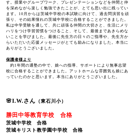
す。授業やグループワーク、プレゼンテーションなどを仲間と仲
を深めながら楽しく勉強できたことが、とても思い出に残ってい
ます。
10
月からは茨城中学校の本試験に向けて、過去問演習を頑
張り、その結果憧れの茨城中学校に合格することができました。
私は中学受験を通して、共に頑張る仲間の大切さと、生活にメリ
ハリをつけ学習習慣をつけること、そして、最後まであきらめな
いことを学びました。最後に先生方の日々のご指導や、先生方か
らいただいた応援メッセージがとても励みになりました。本当に
ありがとうございました。
保護者様より
約
1
年間の通塾の中で、娘への指導、サポートにより無事志望
校に合格することができました。アットホームな雰囲気も娘にあ
っていたのかと思います。本当にありがとうございました。
🌸I.W.さん
（東石川小）
勝田中等教育学校 合格
茨城中学校 合格
茨城キリスト教学園中学校 合格