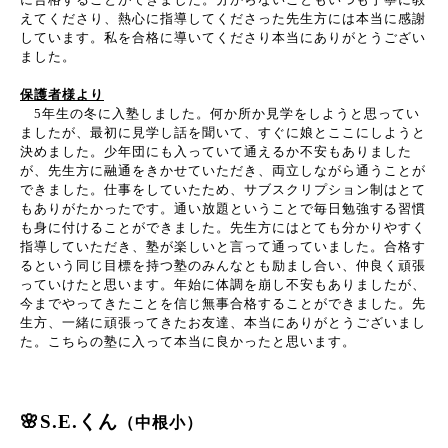
えてくださり、熱心に指導してくださった先生方には本当に感謝
しています。私を合格に導いてくださり本当にありがとうござい
ました。
保護者様より
5
年生の冬に入塾しました。何か所か見学をしようと思ってい
ましたが、最初に見学し話を聞いて、すぐに娘とここにしようと
決めました。少年団にも入っていて通えるか不安もありました
が、先生方に融通をきかせていただき、両立しながら通うことが
できました。仕事をしていたため、サブスクリプション制はとて
もありがたかったです。通い放題ということで毎日勉強する習慣
も身に付けることができました。先生方にはとても分かりやすく
指導していただき、塾が楽しいと言って通っていました。合格す
るという同じ目標を持つ塾のみんなとも励まし合い、仲良く頑張
っていけたと思います。年始に体調を崩し不安もありましたが、
今までやってきたことを信じ無事合格することができました。先
生方、一緒に頑張ってきたお友達、本当にありがとうございまし
た。こちらの塾に入って本当に良かったと思います。
🌸S.E.くん
（中根小）