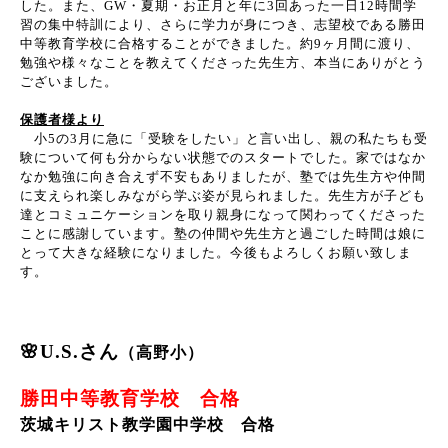
した。また、GW・夏期・お正月と年に3回あった一日12時間学
習の集中特訓により、さらに学力が身につき、志望校である勝田
中等教育学校に合格することができました。約9ヶ月間に渡り、
勉強や様々なことを教えてくださった先生方、本当にありがとう
ございました。
保護者様より
小5の3月に急に「受験をしたい」と言い出し、親の私たちも受
験について何も分からない状態でのスタートでした。家ではなか
なか勉強に向き合えず不安もありましたが、塾では先生方や仲間
に支えられ楽しみながら学ぶ姿が見られました。先生方が子ども
達とコミュニケーションを取り親身になって関わってくださった
ことに感謝しています。塾の仲間や先生方と過ごした時間は娘に
とって大きな経験になりました。今後もよろしくお願い致しま
す。
🌸U.S.さん
（高野小）
勝田中等教育学校 合格
茨城キリスト教学園中学校 合格