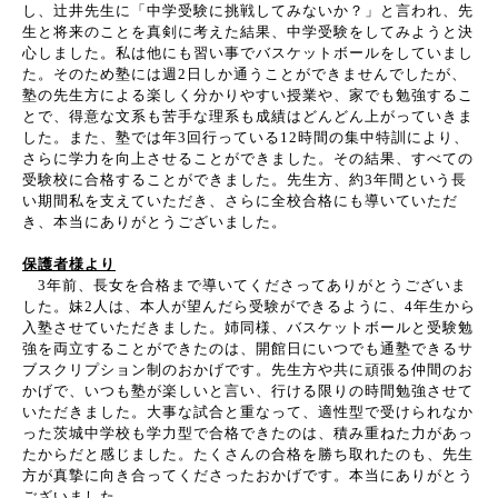
し、辻井先生に「中学受験に挑戦してみないか？」と言われ、先
生と将来のことを真剣に考えた結果、中学受験をしてみようと決
心しました。私は他にも習い事でバスケットボールをしていまし
た。そのため塾には週
2
日しか通うことができませんでしたが、
塾の先生方による楽しく分かりやすい授業や、家でも勉強するこ
とで、得意な文系も苦手な理系も成績はどんどん上がっていきま
した。また、塾では年
3
回行っている
12
時間の集中特訓により、
さらに学力を向上させることができました。その結果、すべての
受験校に合格することができました。先生方、約
3
年間という長
い期間私を支えていただき、さらに全校合格にも導いていただ
き、本当にありがとうございました。
保護者様より
3
年前、長女を合格まで導いてくださってありがとうございま
した。妹
2
人は、本人が望んだら受験ができるように、
4
年生から
入塾させていただきました。姉同様、バスケットボールと受験勉
強を両立することができたのは、開館日にいつでも通塾できるサ
ブスクリプション制のおかげです。先生方や共に頑張る仲間のお
かげで、いつも塾が楽しいと言い、行ける限りの時間勉強させて
いただきました。大事な試合と重なって、適性型で受けられなか
った茨城中学校も学力型で合格できたのは、積み重ねた力があっ
たからだと感じました。たくさんの合格を勝ち取れたのも、先生
方が真摯に向き合ってくださったおかげです。本当にありがとう
ございました。