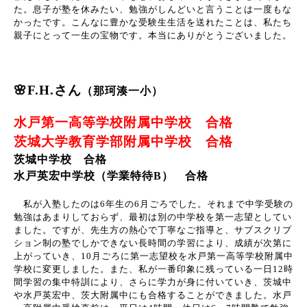
た。息子が塾を休みたい、勉強がしんどいと言うことは一度もな
かったです。こんなに豊かな受験生生活を送れたことは、私たち
親子にとって一生の宝物です。本当にありがとうございました。
🌸F.H.さん
（那珂湊一小）
水戸第一高等学校附属中学校 合格
茨城大学教育学部附属中学校 合格
茨城中学校 合格
水戸英宏中学校（学業特待B） 合格
私が入塾したのは
6
年生の
6
月ごろでした。それまで中学受験の
勉強はあまりしておらず、最初は別の中学校を第一志望としてい
ました。ですが、先生方の熱心で丁寧なご指導と、サブスクリプ
ション制の塾でしかできない長時間の学習により、成績が次第に
上がっていき、
10
月ごろに第一志望校を水戸第一高等学校附属中
学校に変更しました。また、私が一番印象に残っている一日
12
時
間学習の集中特訓により、さらに学力が身に付いていき、茨城中
や水戸英宏中、茨大附属中にも合格することができました。水戸