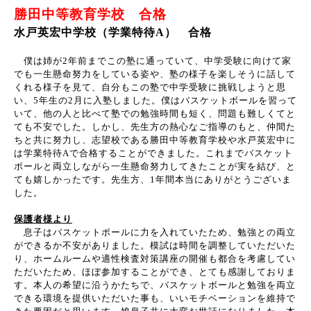
勝田中等教育学校 合格
水戸英宏中学校（学業特待A） 合格
僕は姉が
2
年前までこの塾に通っていて、中学受験に向けて家
でも一生懸命努力をしている姿や、塾の様子を楽しそうに話して
くれる様子を見て、自分もこの塾で中学受験に挑戦しようと思
い、
5
年生の
2
月に入塾しました。僕はバスケットボールを習って
いて、他の人と比べて塾での勉強時間も短く、問題も難しくてと
ても不安でした。しかし、先生方の熱心なご指導のもと、仲間た
ちと共に努力し、志望校である勝田中等教育学校や水戸英宏中に
は学業特待
A
で合格することができました。これまでバスケット
ボールと両立しながら一生懸命努力してきたことが実を結び、と
ても嬉しかったです。先生方、
1
年間本当にありがとうございま
した。
保護者様より
息子はバスケットボールに力を入れていたため、勉強との両立
ができるか不安がありました。模試は時間を調整していただいた
り、ホームルームや適性検査対策講座の開催も都合を考慮してい
ただいたため、ほぼ参加することができ、とても感謝しておりま
す。本人の希望に沿うかたちで、バスケットボールと勉強を両立
できる環境を提供いただいた事も、いいモチベーションを維持で