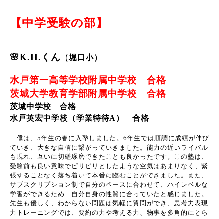
【中学受験の部】
🌸K.H.くん
（堀口小）
水戸第一高等学校附属中学校 合格
茨城大学教育学部附属中学校 合格
茨城中学校 合格
水戸英宏中学校（学業特待A） 合格
僕は、5年生の春に入塾しました。6年生では順調に成績が伸び
ていき、大きな自信に繋がっていきました。能力の近いライバル
も現れ、互いに切磋琢磨できたことも良かったです。この塾は、
受験前も良い意味でピリピリとしたような空気はあまりなく、緊
張することなく落ち着いて本番に臨むことができました。また、
サブスクリプション制で自分のペースに合わせて、ハイレベルな
学習ができるため、自分自身の性質に合っていたと感じました。
先生も優しく、わからない問題は気軽に質問ができ、思考力表現
力トレーニングでは、要約の力や考える力、物事を多角的にとら