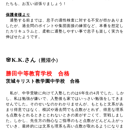
たちも、お互い頑張りましょう！
保護者様より
通塾する前までは、息子の適性検査に対する不安が些かありま
したが、過去問のポイントや集団面接の練習など、本番を想定し
たカリキュラムと、柔軟に通塾しやすい事で息子も楽しく実力を
伸ばせたようです。
🌸K.K.さん
（照沼小）
勝田中等教育学校 合格
茨城キリスト教学園中学校 合格
私が、中学受験に向けて入塾したのは6年生の4月でした。しか
し、私は勉強が嫌いで、入塾後も家ではいっさい勉強をしてきま
せんでした。そのせいなのかわかりませんが、もともと文系があ
まり得意ではなく、模試や過去問でも点数がとれず、得意な理系
も点数をとれるときととれないときの差がすごくて、苦戦しまし
た。しかし、先生方の熱心なご指導のもと点数がどんどん上がっ
ていき、最終的には文系も理系も高い点数が取れるようになりま