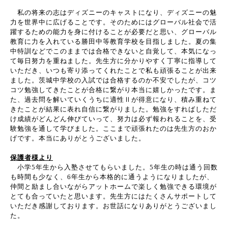
私の将来の志はディズニーのキャストになり、ディズニーの魅
力を世界中に広げることです。そのためにはグローバル社会で活
躍するための能力を身に付けることが必要だと思い、グローバル
教育に力を入れている勝田中等教育学校を目指しました。夏の集
中特訓などでこのままでは合格できないと自覚して、本気になっ
て毎日努力を重ねました。先生方に分かりやすく丁寧に指導して
いただき、いつも寄り添ってくれたことで私も頑張ることが出来
ました。茨城中学校の入試では合格するのか不安でしたが、コツ
コツ勉強してきたことが合格に繋がり本当に嬉しかったです。ま
た、過去問を解いていくうちに適性Ⅱが得意になり、積み重ねて
きたことが結果に表れ自信に繋がりました。勉強をすればしただ
け成績がどんどん伸びていって、努力は必ず報われることを、受
験勉強を通して学びました。ここまで頑張れたのは先生方のおか
げです。本当にありがとうございました。
保護者様より
小学
5
年生から入塾させてもらいました。
5
年生の時は通う回数
も時間も少なく、
6
年生から本格的に通うようになりましたが、
仲間と励まし合いながらアットホームで楽しく勉強できる環境が
とても合っていたと思います。先生方にはたくさんサポートして
いただき感謝しております。お世話になりありがとうございまし
た。