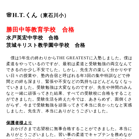
🌸H.T.くん
（東石川小）
勝田中等教育学校 合格
水戸英宏中学校 合格
茨城キリスト教学園中学校 合格
僕は
5
年生の終わりから
THE GREATEST
に入塾しました。僕は
柔道をやっているのですが、最初は柔道と受験勉強の両立なんて
できるのか少し不安でした。しかし、先生方の楽しく分かりやす
い日々の授業や、塾内合宿と呼ばれる年
3
回の集中特訓などで仲
間との絆も深まり、緊張や不安などの気持ちはどんどんなくなっ
ていきました。受験勉強は大変なものですが、先生や仲間のみん
なと一緒に頑張ってきた結果、すべての受験校に合格をすること
ができました。受験生活を終えた今では、あきらめず、面倒くさ
がらず、今まで受験勉強を頑張ってきて本当に良かったなと実感
しました。先生方、本当にありがとうございました。
保護者様より
おかげさまで志望校に無事合格することができました。本当に
ありがとうございました。習い事の柔道でキャプテンを務めなが