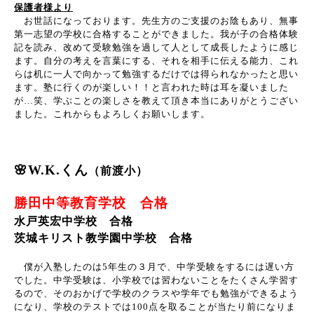
保護者様より
お世話になっております。先生方のご支援のお陰もあり、無事
第一志望の学校に合格することができました。我が子の合格体験
記を読み、改めて受験勉強を過して人として成長したように感じ
ます。自分の考えを言葉にする、それを相手に伝える能力、これ
らは机に一人で向かって勉強するだけでは得られなかったと思い
ます。塾に行くのが楽しい！！と言われた時は耳を凝いました
が
…
笑、学ぶことの楽しさを教えて頂き本当にありがとうござい
ました。これからもよろしくお願いします。
🌸W.K.くん
（前渡小）
勝田中等教育学校 合格
水戸英宏中学校 合格
茨城キリスト教学園中学校 合格
僕が入塾したのは
5
年生の３月で、中学受験をするには遅い方
でした。中学受験は、小学校では習わないことをたくさん学習す
るので、そのおかげで学校のクラスや学年でも勉強ができるよう
になり、学校のテストでは
100
点を取ることが当たり前になりま