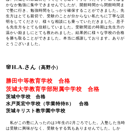
かなか勉強に集中できませんでしたが、開館時間から閉館時間ま
で塾に行き、勉強時間をしっかり確保することができました。先
生方はとても親切で、受験のことが分からない私たちに丁寧な説
明をしてくださり、様々な相談にも乗っていただきました。息子
も先生方をとても信頼していました。受験間近の時期は先生方の
温かい励ましにとても救われました。結果的に様々な学校の合格
を勝ち取ることができました。本当に感謝しております。ありが
とうございました。
🌸H.A.さん
（高野小）
勝田中等教育学校 合格
茨城大学教育学部附属中学校 合格
茨城中学校 合格
水戸英宏中学校（学業特待B） 合格
茨城キリスト教学園中学校
私がこの塾に入ったのは
3
年生の
2
月ごろでした。入塾した当時
は受験に興味がなく、受験をする気もありませんでした。しか