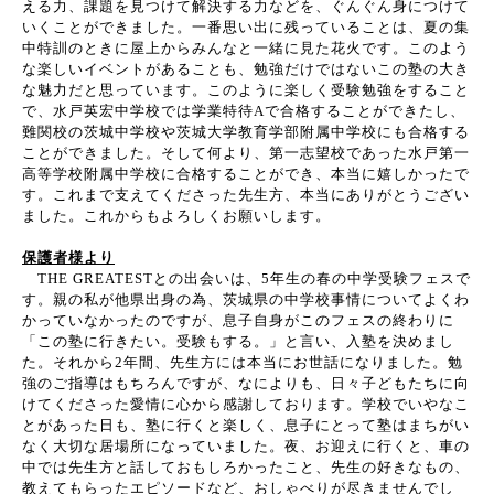
える力、課題を見つけて解決する力などを、ぐんぐん身につけて
いくことができました。一番思い出に残っていることは、夏の集
中特訓のときに屋上からみんなと一緒に見た花火です。このよう
な楽しいイベントがあることも、勉強だけではないこの塾の大き
な魅力だと思っています。このように楽しく受験勉強をすること
で、水戸英宏中学校では学業特待Aで合格することができたし、
難関校の茨城中学校や茨城大学教育学部附属中学校にも合格する
ことができました。そして何より、第一志望校であった水戸第一
高等学校附属中学校に合格することができ、本当に嬉しかったで
す。これまで支えてくださった先生方、本当にありがとうござい
ました。これからもよろしくお願いします。
保護者様より
THE GREATESTとの出会いは、5年生の春の中学受験フェスで
す。親の私が他県出身の為、茨城県の中学校事情についてよくわ
かっていなかったのですが、息子自身がこのフェスの終わりに
「この塾に行きたい。受験もする。」と言い、入塾を決めまし
た。それから2年間、先生方には本当にお世話になりました。勉
強のご指導はもちろんですが、なによりも、日々子どもたちに向
けてくださった愛情に心から感謝しております。学校でいやなこ
とがあった日も、塾に行くと楽しく、息子にとって塾はまちがい
なく大切な居場所になっていました。夜、お迎えに行くと、車の
中では先生方と話しておもしろかったこと、先生の好きなもの、
教えてもらったエピソードなど、おしゃべりが尽きませんでし