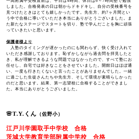
一高附属中受検直前は、平日は
4
時間、休日は
6
～
7
時間塾で勉強
しました。合格発表の日は朝からドキドキし、自分の受検番号を
見つけたときはとても嬉しかったです。先生方、約
7
ヶ月間とい
う中で合格に導いていただき本当にありがとうございました。ま
た新たなステージでスタートを切り、塾で学んだことを胸に頑張
っていきたいと思います。
保護者様より
入塾のタイミングが遅かったのにも関わらず、快く受け入れて
いただき感謝しております。恥ずかしながら過去問を拝見したと
き、私が理解できるような問題ではなかったので、すべて塾にお
任せし、自宅では好きなことをさせていました。開館日はほぼ通
い、一度も行きたくないと言ったことがありませんでした。一緒
に過ごした生徒さんたちや先生方、そして環境が素晴らしかった
のだと思います。結果、第一志望校に合格することができまし
た。本当にありがとうございました。
🌸T.Y.くん
（佐野小）
江戸川学園取手中学校 合格
茨城大学教育学部附属中学校 合格