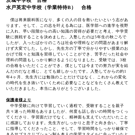
茨城中学校 合格
水戸英宏中学校（学業特待B） 合格
僕は将来眼科医になり、多くの人の目を救いたいという志があ
ります。そして、この志を叶える為には、医学部への進学を視野
に入れ、早い段階からの高い知識の習得が必要だと考え、中学受
験に挑戦することを決めました。入塾したのは
5
年生の秋ごろで
したが、入ったばかりのころは社会や理科などの問題があまり解
けず大変でした。しかし、先生方の丁寧で分かりやすい授業のお
かげで段々と知識を習得していくことができ、苦手だった社会や
理科の問題もしっかり解けるようになりました。受験では、
3
校
の合格をいただくことができ、僕としては今までの努力が実を結
んだのだなと感じ、とても嬉しかったです。入塾してからの約
1
年
4
ヶ月、先生方には勉強のことだけではなく、これからの変化
の時代を生き抜いていくために必要なことなどをたくさん教えて
いただきました。本当にありがとうございました。
保護者様より
中学受験に向けて学習していく過程で、受験することを親子
共々迷った時期もありましたが、何度も話し合いの時間をつくっ
てくださり、学習面だけでなく、精神面も支えていただいたこと
に感謝しております。先生方がしっかりと息子と向き合い、丁寧
に指導してくださったこと、そして、学習時間をしっかり確保で
きるサブスクリプション制も本人の学習スタイルに合っていたと