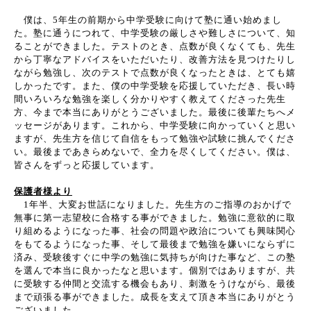
僕は、
5
年生の前期から中学受験に向けて塾に通い始めまし
た。塾に通うにつれて、中学受験の厳しさや難しさについて、知
ることができました。テストのとき、点数が良くなくても、先生
から丁寧なアドバイスをいただいたり、改善方法を見つけたりし
ながら勉強し、次のテストで点数が良くなったときは、とても嬉
しかったです。また、僕の中学受験を応援していただき、長い時
間いろいろな勉強を楽しく分かりやすく教えてくださった先生
方、今まで本当にありがとうございました。最後に後輩たちへメ
ッセージがあります。これから、中学受験に向かっていくと思い
ますが、先生方を信じて自信をもって勉強や試験に挑んでくださ
い。最後まであきらめないで、全力を尽くしてください。僕は、
皆さんをずっと応援しています。
保護者様より
1
年半、大変お世話になりました。先生方のご指導のおかげで
無事に第一志望校に合格する事ができました。勉強に意欲的に取
り組めるようになった事、社会の問題や政治についても興味関心
をもてるようになった事、そして最後まで勉強を嫌いにならずに
済み、受験後すぐに中学の勉強に気持ちが向けた事など、この塾
を選んで本当に良かったなと思います。個別ではありますが、共
に受験する仲間と交流する機会もあり、刺激をうけながら、最後
まで頑張る事ができました。成長を支えて頂き本当にありがとう
ございました。