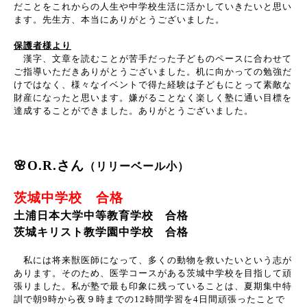
だことをこれからの人生や中学校生活に活かしていきたいと思い
ます。先生方、本当にありがとうございました。
保護者様より
漢字、文章を読むことが苦手だった子どものペースに合わせて
ご指導いただきありがとうございました。机に向かっての勉強だ
けではなく、様々なイベントで得た経験は子どもにとって素敵な
財産になったと思います。嫌がることなく楽しく塾に通い目標を
達成することができました。ありがとうございました。
🌸O.R.さん
（リリーベール小）
茨城中学校 合格
土浦日本大学中等教育学校 合格
茨城キリスト教学園中学校 合格
私には将来獣医師になって、多くの動物を救いたいという志が
あります。そのため、医学コースがある茨城中学校を目指して頑
張りました。私が塾で最も印象に残っていることは、夏期集中特
訓で朝
9
時から夜９時までの
12
時間学習を
4
日間頑張ったことで