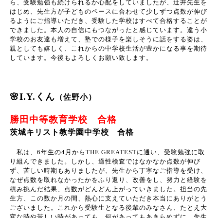
ら、受験勉強も続けられるか心配をしていましたが、辻井先生を
はじめ、先生方が子どものペースに合わせて少しずつ点数が伸び
るようにご指導いただき、受験した学校はすべて合格することが
できました。本人の自信にもつながったと感じています。違う小
学校のお友達も増えて、塾での様子を楽しそうに話をする姿は、
親としても嬉しく、これからの中学校生活が豊かになる事を期待
しています。今後もよろしくお願い致します。
🌸I.Y.くん
（佐野小）
勝田中等教育学校 合格
茨城キリスト教学園中学校 合格
私は、
6
年生の
4
月から
THE GREATEST
に通い、受験勉強に取
り組んできました。しかし、適性検査ではなかなか点数が伸び
ず、苦しい時期もありましたが、先生から丁寧なご指導を受け、
なぜ点数を取れなかったかをふり返り、改善をし、努力と経験を
積み挑んだ結果、点数がどんどん上がっていきました。担当の先
生方、この数か月の間、熱心に支えていただき本当にありがとう
ございました。これから受験生となる後輩のみなさん、たとえ大
変な時や苦しい時があっても、何があってもあきらめずに、先生