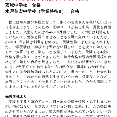
茨城中学校 合格
水戸英宏中学校（学業特待B） 合格
僕には将来麻酔科医になって、多くの患者さんを救いたいとい
う志があります。そのため、医学コースがある中高一貫校を目指
しました。入塾したのは小
4
の
10
月頃でした。その頃は剣道をし
ていたので、勉強と両立させることも視野に入れていましたが、
小
6
の
10
月以降は剣道をお休みし、受験勉強により力を入れまし
た。中学受験は、学校では習わない新しいことを次々に学んでい
くので大変ですが、楽しいとも感じていました。受験では
4
校の
合格を勝ち取ることができました。特待合格や県内最難関校の合
格など、嬉しい合格が続きました。これだけの結果がついてきた
のも、
2
年半近くにわたる先生方の熱心なご指導のおかげです。
先生方には受験勉強はもちろんのこと、世の中のこと、社会の動
きのこと、これからの時代を生きていくために必要なことなど、
本当にたくさんのことを教えていただきました。心から感謝して
います。本当にありがとうございました。
保護者様より
受験をすると決めてから、何ヶ所かの塾を体験・見学しました
が、他にはない「サブスクリプション制」に惹かれ、この塾に決
めさせていただきました。塾の時間が決められていないというの
は、共働きの家庭にとってとても通いやすかったです。家ではな