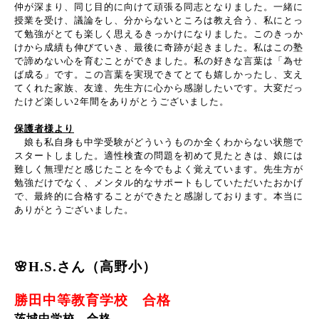
仲が深まり、同じ目的に向けて頑張る同志となりました。一緒に
授業を受け、議論をし、分からないところは教え合う、私にとっ
て勉強がとても楽しく思えるきっかけになりました。このきっか
けから成績も伸びていき、最後に奇跡が起きました。私はこの塾
で諦めない心を育むことができました。私の好きな言葉は「為せ
ば成る」です。この言葉を実現できてとても嬉しかったし、支え
てくれた家族、友達、先生方に心から感謝したいです。大変だっ
たけど楽しい
2
年間をありがとうございました。
保護者様より
娘も私自身も中学受験がどういうものか全くわからない状態で
スタートしました。適性検査の問題を初めて見たときは、娘には
難しく無理だと感じたことを今でもよく覚えています。先生方が
勉強だけでなく、メンタル的なサポートもしていただいたおかげ
で、最終的に合格することができたと感謝しております。本当に
ありがとうございました。
🌸H.S.さん（高野小）
勝田中等教育学校 合格
茨城中学校 合格