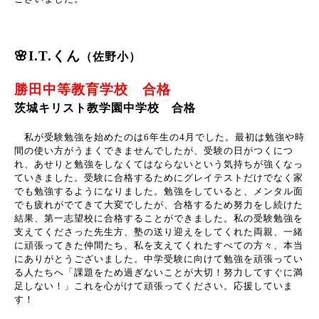
🌸I.T.くん
（佐野小）
勝田中等教育学校 合格
茨城キリスト教学園中学校 合格
私が受験勉強を始めたのは
6
年生の
4
月でした。最初は勉強や時
間の使い方がうまくできませんでしたが、受験の日がつくにつ
れ、あせりと勉強をしなくてはならないという気持ちが強くなっ
ていきました。受験に合格するためにグレイテストだけでなく家
でも勉強するようになりました。勉強をしていると、メンタル面
でも疲れがでてきて大変でしたが、合格するため努力をし続けた
結果、第一志望校に合格することができました。私の受験勉強を
支えてくださった先生方、塾の送り迎えをしてくれた両親、一緒
に頑張ってきた仲間たち、私を支えてくれたすべての方々、本当
にありがとうございました。中学受験に向けて勉強を頑張ってい
る人たちへ「課題をため過ぎないことが大切！努力してすぐに満
足しない！」これを心がけて頑張ってください。応援していま
す！