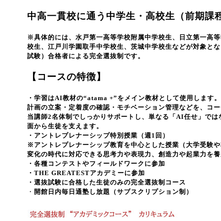
中高一貫校に通う中学生・高校生（前期課
※具体的には、水戸第一高等学校附属中学校生、日立第一高等
校生、江戸川学園取手中学校生、茨城中学校生などが対象とな
試験）合格者による完全選抜制です。
【コースの特徴】
・学習はAI教材の“atama +”をメイン教材として使用します。
計画の立案・定着度の確認・モチベーション管理などを、コー
当講師2名体制でしっかりサポートし、単なる「AI任せ」で
面から生徒を支えます。
・アントレプレナーシップ特別授業（週1回）
※アントレプレナーシップ教育を中心とした授業（
大学受験や
変化の時代に対応できる思考力や表現力、創造力や起業力を養
・各種コンテストやフィールドワークに参加
・THE GREATESTアカデミーに参加
・選抜試験に合格した生徒のみの完全選抜制コース
・
開館日内毎日通塾し放題（サブスクリプション制）