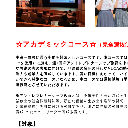
☆アカデミックコース☆
（完全選抜
中高一貫校に通う生徒
を対象としたコースです。本コースでは通
+”を使用）に加え、週1回※アントレプレナーシップ教育を
や将来の志の実現に向けて、非連続の変化の時代やVUCAの
造力や起業力を養成していきます。高い目標に向かって、ハイ
ができる特別なコースとなるため、本コースでは選抜試験（学
選抜制とさせていただきます。
※アントレプレナーシップ教育とは、不確実性の高い時代を生
業創出や社会課題解決等、新たな価値を生み出す姿勢や発想・
起業家精神）を身に付ける教育であり、まさに当塾の教育理念
育成”のための、リーダー養成教育です。
【対象】