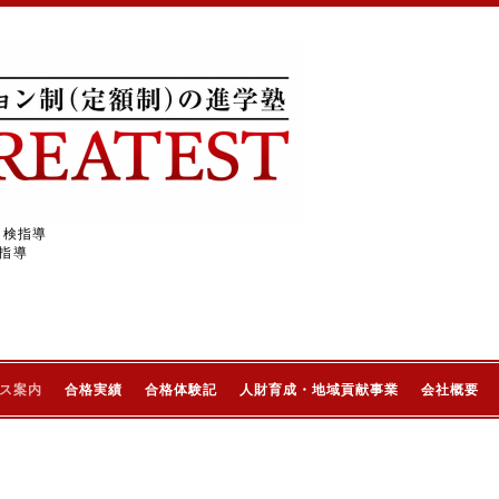
受検指導
指導
ス案内
合格実績
合格体験記
人財育成・地域貢献事業
会社概要