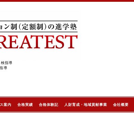
受検指導
指導
ス案内
合格実績
合格体験記
人財育成・地域貢献事業
会社概要