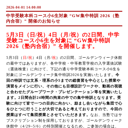
2026-04-01 14:00:00
中学受験本科コース小6生対象 “GW集中特訓 2026（塾
内合宿）” 開催のお知らせ
5月3日（日/祝）4日（月/祝）の2日間、中学
受験コース小6生を対象に “GW集中特訓
2026（塾内合宿）” を開催します。
5月3日（
日
/
祝
）4日（月/
祝
）の2日間、ゴールデンウィーク休館
の最中ではありますが、各中学校・中等教育学校の入学選抜試験
（選抜検査）に向けて、下記の通り中学受験本科コース小6生を
対象にゴールデンウィーク集中特訓2026を実施いたします。
今
回の特訓では文系・理系の小5までの総復習を中心とした授業や
演習をメインに行い、その他にも目標設計ワークや、動画の視聴
と合わせたグループワーク・プレゼンテーション等を実施いたし
ます。2日間合計24時間の拘束の中での集中特訓となります。受
験に向けて皆で一つの目的に向かい、励まし合いながら集団で心
をひとつに行うことが大切であると考えておりますので、今回の
授業はすべて集団授業とさせていただきます。
なお、当塾ではサ
ブスクリプション制を採用しておりますが、ゴールデンウィーク
休館中（4/29~5/6）の特別開催となるため、ご参加の場合は、