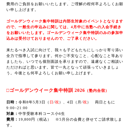
費用のご負担をお願いいたします。ご理解の程何卒よろしくお願
い申し上げます。
ゴールデンウィーク集中特訓は内部生対象のイベントとなります
ので、一般生の申込みに関しては、4月中に当塾への入会手続き
をお願いいたします。ゴールデンウィーク集中特訓のみの参加申
込みは受付けておりませんので、ご了承ください。
来たるべき入試に向けて、我々も子どもたちにしっかり寄り添い
全力で指導して参ります。何かご不安なこと、心配なこと等あり
ましたら、いつでも個別面談を承りますので、遠慮なくご相談い
ただければと思います。皆で一丸となって頑張っていきましょ
う。今後とも何卒よろしくお願い申し上げます。
□ゴールデンウイーク集中特訓 2026
（塾内合宿）
日時：
令和8年5月3日（
日
/
祝
）、4日（月/
祝
） 両日ともに
9:00~21:00
対象：
中学受験本科コース小6生
費用：
19,800円（税込） ※5月分の会費と併せてご請求致しま
す。