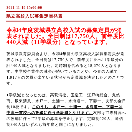
2021-11-19 15:00:00
県立高校入試募集定員発表
令和4年度茨城県立高校入試の募集定員が発
表されました。全日制は17,750人、前年度比
440人減（11学級分）となっています。
茨城県教育委員会より、令和4年度の県立高校入試募集定員が発
表されました。全日制は17,750人で、前年度に比べ11学級分の
計440人減となりました。定時制を含めると18,670人となりま
す。中学校卒業生の減少が続いていることや、今春の入試で
1,917人の欠員が出ている状況から定員減を決定したとのことで
す。
1学級減となったのは、高萩清松、玉造工、江戸崎総合、鬼怒
商、坂東清風、水戸一、土浦一、水海道一、下妻一、友部の全日
制10校です。
このうち、水戸一、土浦一、水海道一、下妻一は
中高一貫校への改編に伴う学級減となります。
友部はIT専科高へ
の改編に伴って2学級の募集を停止します。定時制920人、通信
制340人はいずれも前年度と同じになりました。