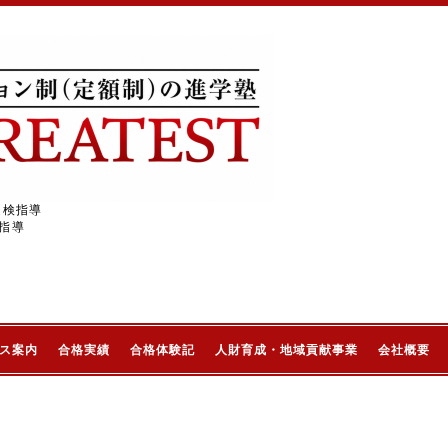
受検指導
指導
ス案内
合格実績
合格体験記
人財育成・地域貢献事業
会社概要