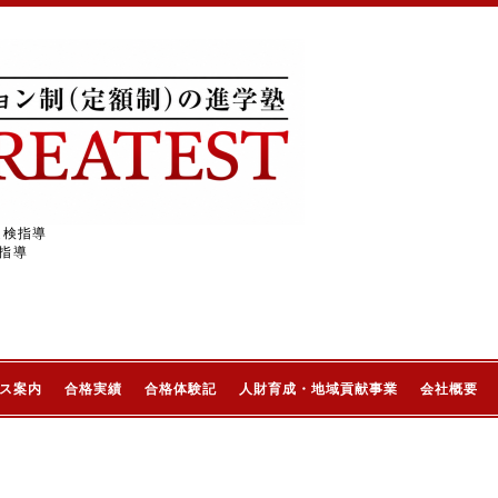
受検指導
指導
ス案内
合格実績
合格体験記
人財育成・地域貢献事業
会社概要