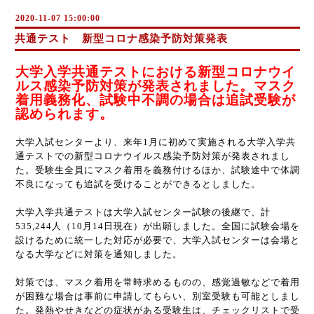
2020-11-07 15:00:00
共通テスト 新型コロナ感染予防対策発表
大学入学共通テストにおける新型コロナウイ
ルス感染予防対策が発表されました。マスク
着用義務化、試験中不調の場合は追試受験が
認められます。
大学入試センターより、来年1月に初めて実施される大学入学共
通テストでの新型コロナウイルス感染予防対策が発表されまし
た。受験生全員にマスク着用を義務付けるほか、試験途中で体調
不良になっても追試を受けることができるとしました。
大学入学共通テストは大学入試センター試験の後継で、計
535,244人（10月14日現在）が出願しました。全国に試験会場を
設けるために統一した対応が必要で、大学入試センターは会場と
なる大学などに対策を通知しました。
対策では、マスク着用を常時求めるものの、感覚過敏などで着用
が困難な場合は事前に申請してもらい、別室受験も可能としまし
た。発熱やせきなどの症状がある受験生は、チェックリストで受